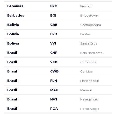
Bahamas
FPO
Freeport
Barbados
BGI
Bridgetown
Bolívia
CBB
Cochabamba
Bolívia
LPB
La Paz
Bolívia
VVI
Santa Cruz
Brasil
CNF
Belo Horizonte
Brasil
VCP
Campinas
Brasil
CWB
Curitiba
Brasil
FLN
Florianópolis
Brasil
MAO
Manaus
Brasil
NVT
Navegantes
Brasil
POA
Porto Alegre