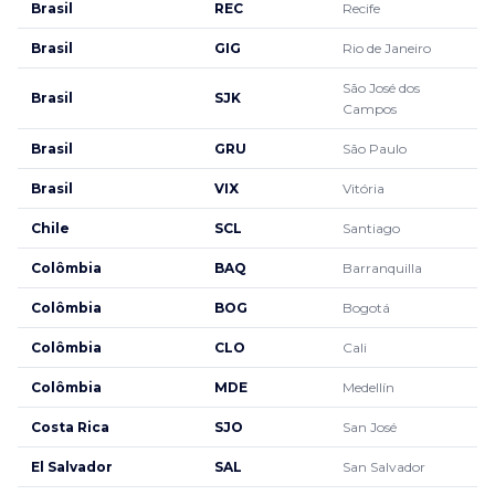
Brasil
REC
Recife
Brasil
GIG
Rio de Janeiro
São José dos
Brasil
SJK
Campos
Brasil
GRU
São Paulo
Brasil
VIX
Vitória
Chile
SCL
Santiago
Colômbia
BAQ
Barranquilla
Colômbia
BOG
Bogotá
Colômbia
CLO
Cali
Colômbia
MDE
Medellín
Costa Rica
SJO
San José
El Salvador
SAL
San Salvador